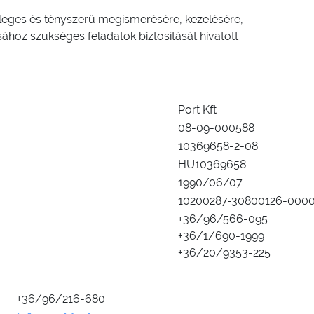
yleges és tényszerű megismerésére, kezelésére,
sához szükséges feladatok biztosítását hivatott
Port Kft
08-09-000588
10369658-2-08
HU10369658
1990/06/07
10200287-30800126-000
+36/96/566-095
+36/1/690-1999
+36/20/9353-225
+36/96/216-680