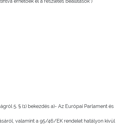
ntva érhetőek el a részletes beállítások”)
ágról 5. § (1) bekezdés a)- Az Európai Parlament és
sáról, valamint a 95/46/EK rendelet hatályon kívül