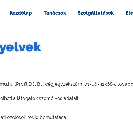
Kezdőlap
Tanácsok
Szolgáltatások
El
yelvek
hu (Profil DC. Bt., cégjegyzékszám: 01-06-413685, továbbia
lheti a látogatók személyes adatait.
datkezelések rövid bemutatása: