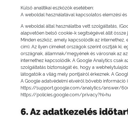
Külső analitikai eszközök esetében:
A weboldal használatával kapcsolatos elemzési és 
A weboldal által használatba vett szolgáltatás, (Go
alapvetően belső cookie-k segítségével állít össze j
Minden eszköz, amely kapcsolódik az internethez, e
cím). Az ilyen cimeket országok szerint osztják ki,
országnak, államnak/megyének és városnak az azo
internethez kapcsolódik. A Google Analytics csak az
szolgáltatás biztonságát és, hogy a webhelytulajd
látogatóik a világ mely pontjairól érkeznek. A Goo
A Google adatvédelmi elveiről bővebb információ it
https://support.google.com/analytics/answer/60
https://policies.google.com/privacy?hl=hu
6. Az adatkezelés időta