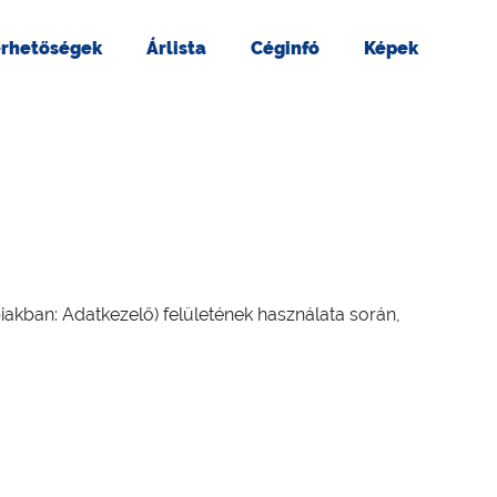
érhetőségek
Árlista
Céginfó
Képek
kban: Adatkezelő) felületének használata során,