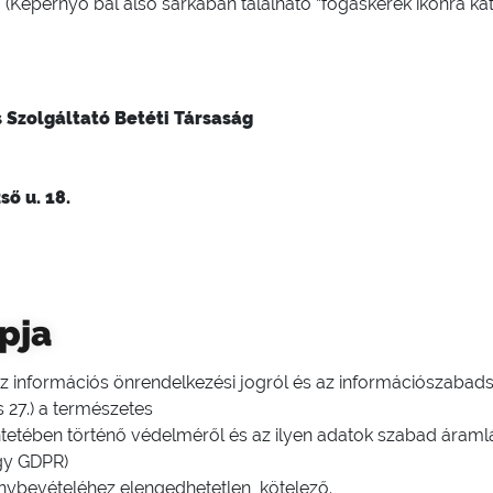
épernyő bal alsó sarkában található “fogaskerék ikonra katti
 Szolgáltató Betéti Társaság
ő u. 18.
pja
 az információs önrendelkezési jogról és az információszabads
 27.) a természetes
etében történő védelméről és az ilyen adatok szabad áramlá
agy GDPR)
énybevételéhez elengedhetetlen, kötelező.