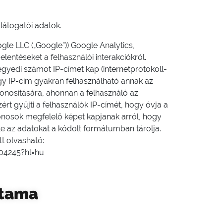
látogatói adatok.
ogle LLC („Google”)) Google Analytics,
elentéseket a felhasználói interakciókról.
gyedi számot IP-címet kap (internetprotokoll-
 egy IP-cím gyakran felhasználható annak az
nosítására, ahonnan a felhasználó az
ért gyűjti a felhasználók IP-címét, hogy óvja a
onosok megfelelő képet kapjanak arról, hogy
gle az adatokat a kódolt formátumban tárolja.
t olvasható:
04245?hl=hu
rtama