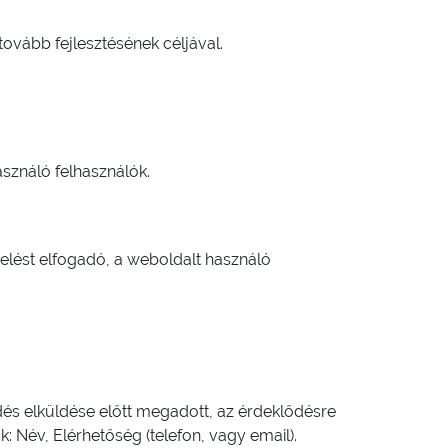
tovább fejlesztésének céljával.
asználó felhasználók.
zelést elfogadó, a weboldalt használó
dés elküldése előtt megadott, az érdeklődésre
: Név, Elérhetőség (telefon, vagy email).