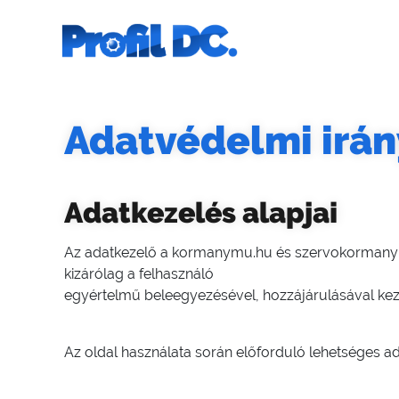
Skip
to
content
Autójavítás Budapesten –
Kormánymű szerviz
Soroksáron
Adatvédelmi irán
Adatkezelés alapjai
Az adatkezelő a kormanymu.hu és szervokormanymu.
kizárólag a felhasználó
egyértelmű beleegyezésével, hozzájárulásával keze
Az oldal használata során előforduló lehetséges a