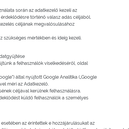
sználata során az adatkezelő kezeli az
 érdeklődésre történő válasz adás céljából.
tkezelés céljának megvalósulásához
 szükséges mértékben és ideig kezeli.
adatgyűjtése
jtünk a felhasználók viselkedéséről, oldal
oogle”) által nyújtott Google Analitika („Google
ével méri az Adatkezelő.
sének céljával kerülnek felhasználásra.
deklődést küldő felhasználók a személyes
esetében az érintettek e hozzájárulásukat az