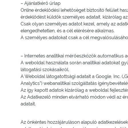
– Ajánlatkérő űrlap
Online érdeklődési lehetőséget biztosító felület ha
érdeklődést küldők személyes adatait, kizárólag az
Csak olyan személyes adatot kezel, amely az ada
elengedhetetlen, és a cél elérésére alkalmas.
A személyes adatokat csak a cél megvalósulásához
– Internetes analitikai mérőeszközök automatikus 
A weboldal használata során analitikai adatokat gyű
látogatási szokásaikról.
A Weboldal látogatottsági adatait a Google, Inc. („G
Analytics”) webanalitikai szolgáltatás igénybevétel
Az így kapott adatok kizárólag a weboldal fejleszté
Az Adatkezelő minden elvárható módon védi az ér
adatait.
Az önkéntes hozzájáruláson alapuló adatkezelések 