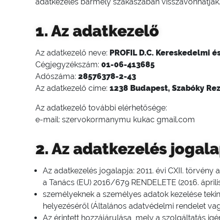
adatkezelés bármely szakaszában visszavonhatják. (K
1. Az adatkezelő
Az adatkezelő neve:
PROFIL D.C. Kereskedelmi és
Cégjegyzékszám:
01-06-413685
Adószáma:
28576378-2-43
Az adatkezelő címe:
1238 Budapest, Szabóky Rezs
Az adatkezelő további elérhetősége:
e-mail: szervokormanymu kukac gmail.com
2. Az adatkezelés jogala
Az adatkezelés jogalapja: 2011. évi CXII. törvény
a Tanács (EU) 2016/679 RENDELETE (2016. április
személyeknek a személyes adatok kezelése tekint
helyezéséről (Általános adatvédelmi rendelet v
Az érintett hozzájárulása, mely a szolgáltatás ig