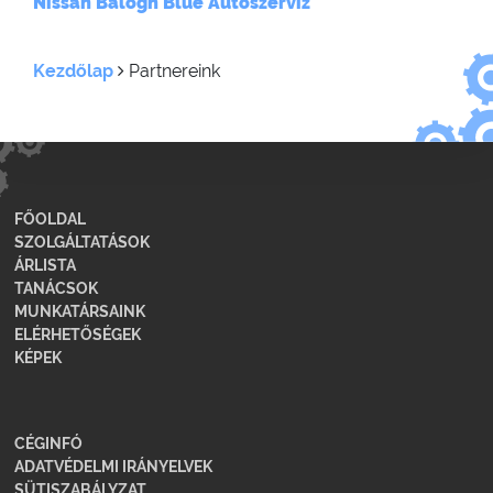
Nissan Balogh
Blue Autószerviz
Kezdőlap
Partnereink
FŐOLDAL
SZOLGÁLTATÁSOK
ÁRLISTA
TANÁCSOK
MUNKATÁRSAINK
ELÉRHETŐSÉGEK
KÉPEK
CÉGINFÓ
ADATVÉDELMI IRÁNYELVEK
SÜTISZABÁLYZAT