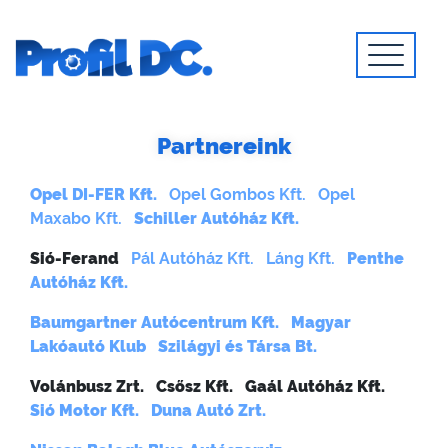
Skip
to
content
Autójavítás Budapesten –
Kormánymű szerviz
Partnereink
Soroksáron
Opel DI-FER Kft.
Opel Gombos Kft.
Opel
Maxabo Kft.
Schiller Autóház Kft.
Sió-Ferand
Pál Autóház Kft.
Láng Kft.
Penthe
Autóház Kft.
Baumgartner Autócentrum Kft.
Magyar
Lakóautó Klub
Szilágyi és Társa Bt.
Volánbusz Zrt. Csősz Kft. Gaál Autóház Kft.
Sió Motor Kft.
Duna Autó Zrt.